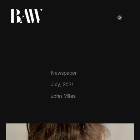
0
Color and Trend
Client
Newspaper
Date
July, 2021
Author
John Miles