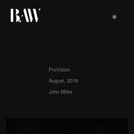
0
Game Promos
Client
ProVision
Date
August, 2018
Author
John Miles