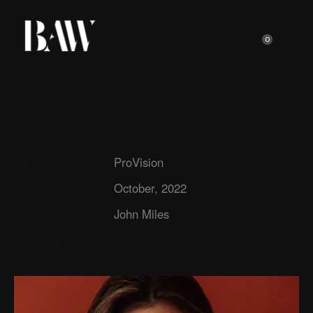
0
Video Signal
Client
ProVision
Date
October, 2022
Author
John Miles