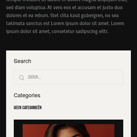
sed diam voluptua. At vero eos et accusam et justo duo
dolores et ea rebum. Stet clita kasd gubergren, no sea
takimata sanctus est Lorem ipsum dolor sit amet. Lorem
ipsum dolor sit amet, consetetur sadipscing elitr.
Search
Categories
Geen categorieën