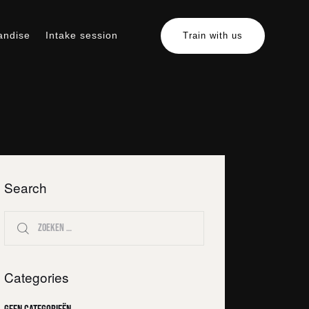
andise
Intake session
Train with us
erchandise
Intake session
Train with us
Search
Categories