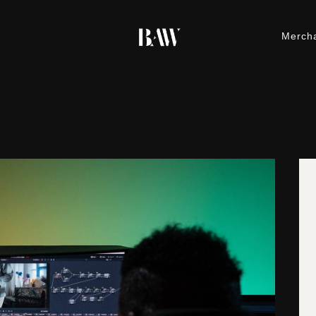
Merch
M