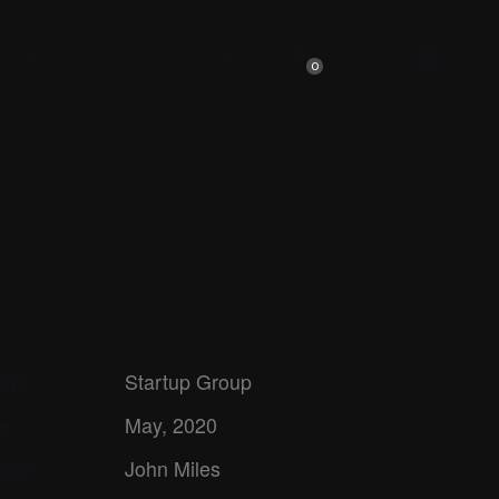
Intake session
Merchandise
0
ent
Startup Group
e
May, 2020
hor
John Miles