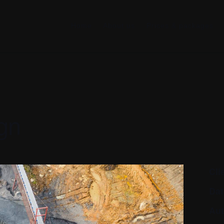
Home
About us
Prices & packages
gn
Cli
Dat
Aut