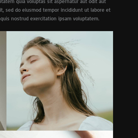
tatem quia voluptas sit aspernatur aut odit aut
elit, sed do eiusmod tempor incididunt ut labore et
quis nostrud exercitation ipsam voluptatem.