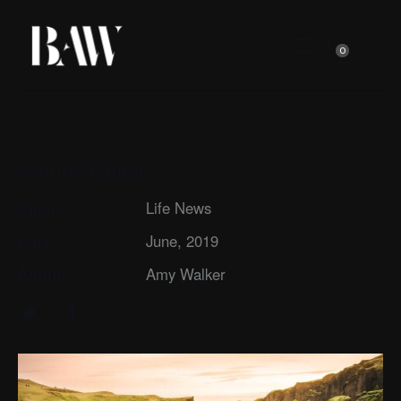
0
Natural Culture
Client
Life News
Date
June, 2019
Author
Amy Walker