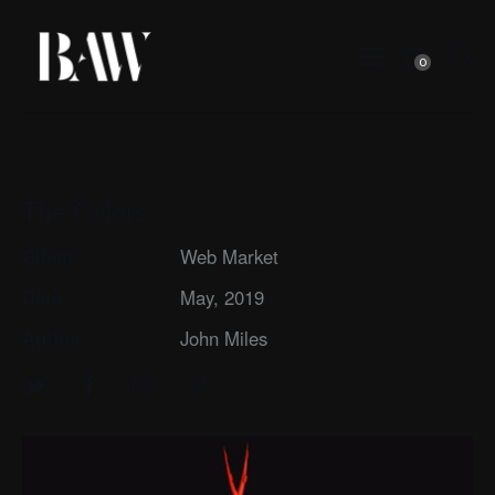
0
The Colors
Client
Web Market
Date
May, 2019
Author
John Miles