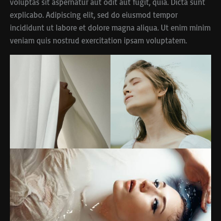
voluptas sit aspernatur aut odit aut fugit, quia. Dicta sunt
explicabo. Adipiscing elit, sed do eiusmod tempor
incididunt ut labore et dolore magna aliqua. Ut enim minim
veniam quis nostrud exercitation ipsam voluptatem.